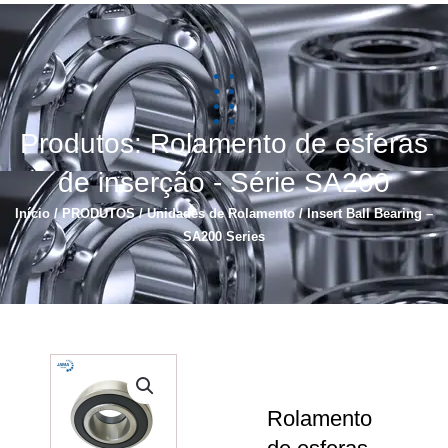
简体中文
Español
Produtos: Rolamento de esferas
de inserção - Série SA200
Início
/
PRODUTOS
/
Unidades de Rolamento
/ Insert Ball Bearing –
SA200 Series
Rolamento