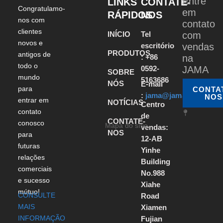
Entre
LINKS
CONTATE-
Congratulamo-
em
RÁPIDOS
NOS
nos com
contato
clientes
INÍCIO
Tel
com
novos e
escritório
vendas
PRODUTOS
antigos de
: +86
na
todo o
0592-
JAMA
SOBRE
mundo
5163686
NÓS
E-mail
para
CONTA
:
jama@jamabearing.c
NOS
entrar em
NOTÍCIAS
Centro
contato
de
CONTATE-
conosco
Mapa do sítio
vendas:
NOS
para
12-AB
futuras
Yinhe
relações
Building
comerciais
No.988
e sucesso
Xiahe
mútuo!
CONSULTE
Road
MAIS
Xiamen
INFORMAÇÃO
Fujian