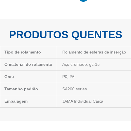
o
e
i
t
e
k
n
e
s
r
t
PRODUTOS QUENTES
Tipo de rolamento
Rolamento de esferas de inserção
O material do rolamento
Aço cromado, gcr15
Grau
P0; P6
Tamanho padrão
SA200 series
Embalagem
JAMA Individual Caixa