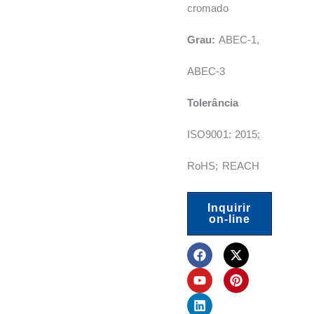
cromado
Grau:
ABEC-1,
ABEC-3
Tolerância
ISO9001: 2015;
RoHS; REACH
Inquirir
on-line
F
Y
L
X
P
a
o
i
-
i
c
u
n
t
n
e
t
k
w
t
b
u
e
i
e
o
b
d
t
r