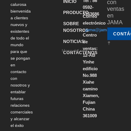
Tel : 86
INICIO
con
calurosa
0592-
ventas
bienvenida
PRODUCTO
5163686
en
Correo
a clientes
JAMA
electrónico
SOBRE
nuevos y
:
jama@jamabearing.c
NOSOTROS
existentes
CONTÁ
Centro
de todo el
NOTICIAS
de
mundo
ventas:
Mapa del sitio
para que
CONTÁCTENOS
12-AB
se pongan
Yinhe
en
edificio
contacto
No.988
con
Xiahe
nosotros y
camino
entablar
Xiamen,
futuras
Fujian
relaciones
China
comerciales
361009
y alcanzar
el éxito