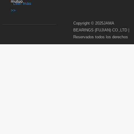
mutuo.
. Leer más
>>
Copyright © 2025JAMA
BEARINGS (FUJIAN) CO.,LTD |
Reservados todos los derechos