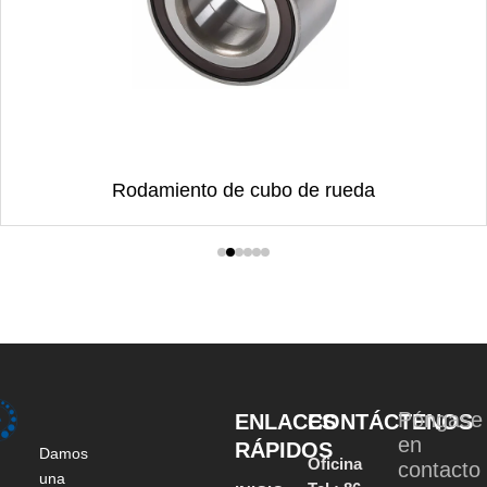
Rodamiento de cubo de rueda
Póngase
ENLACES
CONTÁCTENOS
en
RÁPIDOS
Damos
Oficina
contacto
una