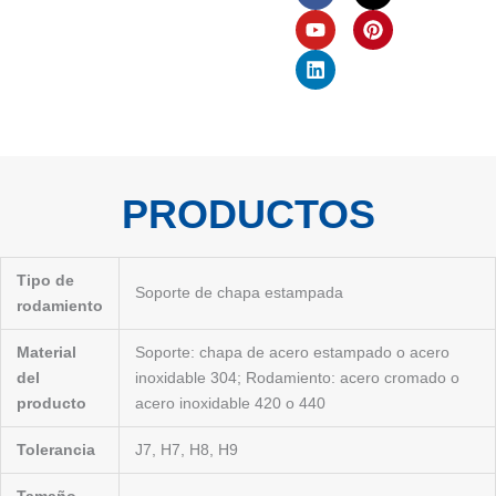
c
u
n
t
n
e
t
k
w
t
b
u
e
i
e
o
b
d
t
r
o
e
i
t
e
k
n
e
s
r
t
PRODUCTOS
Tipo de
Soporte de chapa estampada
rodamiento
Material
Soporte: chapa de acero estampado o acero
del
inoxidable 304; Rodamiento: acero cromado o
producto
acero inoxidable 420 o 440
Tolerancia
J7, H7, H8, H9