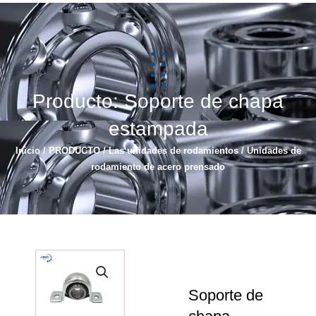
Русский
简体中文
Producto: Soporte de chapa
estampada
Inicio
/
PRODUCTO
/
Las unidades de rodamientos
/ Unidades de
rodamiento de acero prensado
Soporte de