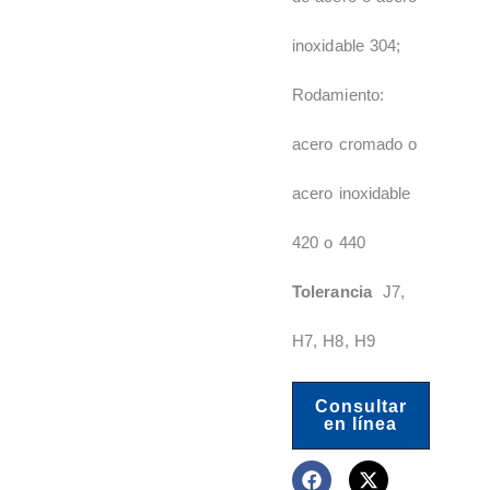
inoxidable 304;
Rodamiento:
acero cromado o
acero inoxidable
420 o 440
Tolerancia
J7,
H7, H8, H9
Consultar
en línea
F
Y
L
X
P
a
o
i
-
i