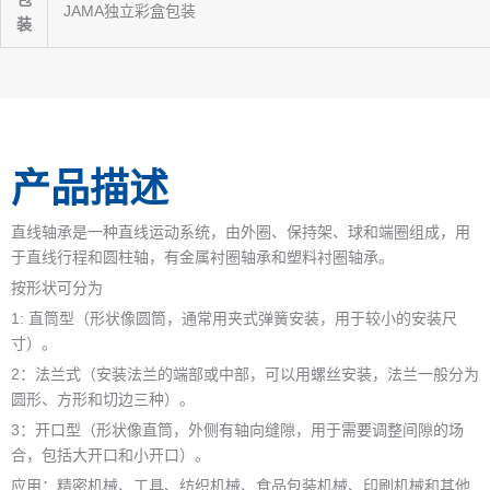
JAMA独立彩盒包装
装
产品描述
直线轴承是一种直线运动系统，由外圈、保持架、球和端圈组成，用
于直线行程和圆柱轴，有金属衬圈轴承和塑料衬圈轴承。
按形状可分为
1: 直筒型（形状像圆筒，通常用夹式弹簧安装，用于较小的安装尺
寸）。
2：法兰式（安装法兰的端部或中部，可以用螺丝安装，法兰一般分为
圆形、方形和切边三种）。
3：开口型（形状像直筒，外侧有轴向缝隙，用于需要调整间隙的场
合，包括大开口和小开口）。
应用：精密机械、工具、纺织机械、食品包装机械、印刷机械和其他