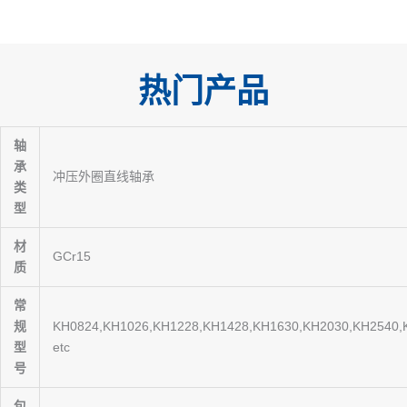
o
n
e
k
r
上
热门产品
轴
承
冲压外圈直线轴承
类
型
材
GCr15
质
常
规
KH0824,KH1026,KH1228,KH1428,KH1630,KH2030,KH2540,
型
etc
号
包