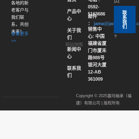
员
各地的新
0592-
老客户与
产品中
联
5163686
邮件
我们联
系
心
我
：
jama@jamabearing
系，共创
们
销售中
关于我
未来！
查看更多
心: 中国
们
>>
福建省厦
网站地图
新闻中
门市厦禾
心
路988号
银河大厦
联系我
12-AB
们
361009
Copyright © 2025嘉玛轴承（福
建）有限公司 | 版权所有