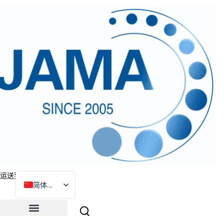
跳
至
内
容
运送到
简体中文
English
Português