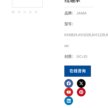
线轴承
品牌：
JAMA
型号：
KH0824,KH1026,KH1228,
etc
材质：
GCr15
在线咨询
在
Y
L
X
品
F
o
i
-
趣
a
u
n
t
网
c
t
k
w
e
u
e
i
b
b
d
t
o
e
i
t